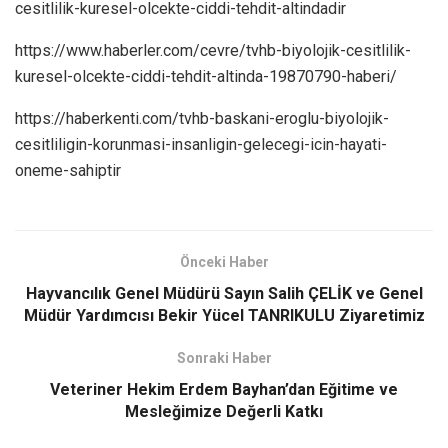
cesitlilik-kuresel-olcekte-ciddi-tehdit-altindadir
https://www.haberler.com/cevre/tvhb-biyolojik-cesitlilik-
kuresel-olcekte-ciddi-tehdit-altinda-19870790-haberi/
https://haberkenti.com/tvhb-baskani-eroglu-biyolojik-
cesitliligin-korunmasi-insanligin-gelecegi-icin-hayati-
oneme-sahiptir
Önceki Haber
Hayvancılık Genel Müdürü Sayın Salih ÇELİK ve Genel
Müdür Yardımcısı Bekir Yücel TANRIKULU Ziyaretimiz
Sonraki Haber
Veteriner Hekim Erdem Bayhan’dan Eğitime ve
Mesleğimize Değerli Katkı