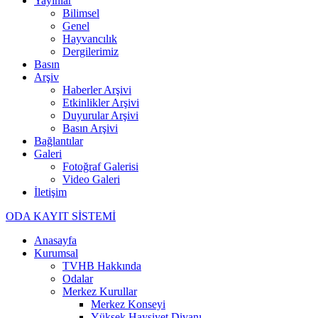
Yayınlar
Bilimsel
Genel
Hayvancılık
Dergilerimiz
Basın
Arşiv
Haberler Arşivi
Etkinlikler Arşivi
Duyurular Arşivi
Basın Arşivi
Bağlantılar
Galeri
Fotoğraf Galerisi
Video Galeri
İletişim
ODA KAYIT SİSTEMİ
Anasayfa
Kurumsal
TVHB Hakkında
Odalar
Merkez Kurullar
Merkez Konseyi
Yüksek Haysiyet Divanı