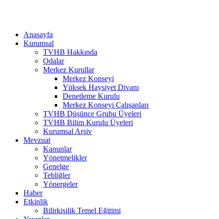
Anasayfa
Kurumsal
TVHB Hakkında
Odalar
Merkez Kurullar
Merkez Konseyi
Yüksek Haysiyet Divanı
Denetleme Kurulu
Merkez Konseyi Çalışanları
TVHB Düşünce Grubu Üyeleri
TVHB Bilim Kurulu Üyeleri
Kurumsal Arşiv
Mevzuat
Kanunlar
Yönetmelikler
Genelge
Tebliğler
Yönergeler
Haber
Etkinlik
Bilirkişilik Temel Eğitimi