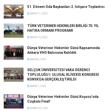
51. Dönem Oda Başkanları 2. İstişare Toplantısı
MAYIS 17, 2025
TÜRK VETERİNER HEKİMLERİ BİRLİĞİ 70. YIL
HATIRA ORMANI PROGRAMI
MAYIS 10, 2025
Dünya Veteriner Hekimler Günü Kapsamında
Ankara VHO Balosuna Katıldık
MAYIS 8, 2025
SELÇUK ÜNİVERSİTESİ VAKA ÖĞRENCİ
TOPLULUĞU I. ULUSAL KLİVEXİS KONGRESİ
KONYA’DA GERÇEKLEŞTİRİLDİ
MAYIS 7, 2025
Dünya Veteriner Hekimler Günü Koşusu’nda
Coşkulu Final!
NISAN 29, 2025