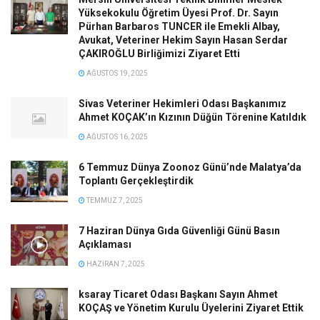
Yüksekokulu Öğretim Üyesi Prof. Dr. Sayın
Pürhan Barbaros TUNCER ile Emekli Albay,
Avukat, Veteriner Hekim Sayın Hasan Serdar
ÇAKIROĞLU Birliğimizi Ziyaret Etti
AĞUSTOS 19, 2025
Sivas Veteriner Hekimleri Odası Başkanımız
Ahmet KOÇAK’ın Kızının Düğün Törenine Katıldık
AĞUSTOS 16, 2025
6 Temmuz Dünya Zoonoz Günü’nde Malatya’da
Toplantı Gerçekleştirdik
TEMMUZ 7, 2025
7 Haziran Dünya Gıda Güvenliği Günü Basın
Açıklaması
HAZIRAN 7, 2025
ksaray Ticaret Odası Başkanı Sayın Ahmet
KOÇAŞ ve Yönetim Kurulu Üyelerini Ziyaret Ettik