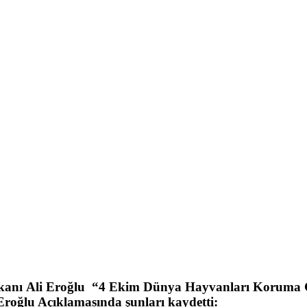
şkanı
Ali Eroğlu
“4 Ekim Dünya
Hayvanları Koruma
roğlu Açıklamasında şunları kaydetti: