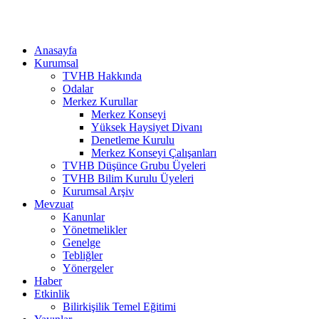
Anasayfa
Kurumsal
TVHB Hakkında
Odalar
Merkez Kurullar
Merkez Konseyi
Yüksek Haysiyet Divanı
Denetleme Kurulu
Merkez Konseyi Çalışanları
TVHB Düşünce Grubu Üyeleri
TVHB Bilim Kurulu Üyeleri
Kurumsal Arşiv
Mevzuat
Kanunlar
Yönetmelikler
Genelge
Tebliğler
Yönergeler
Haber
Etkinlik
Bilirkişilik Temel Eğitimi