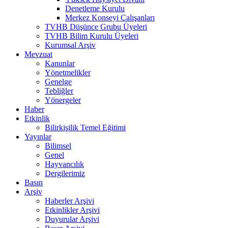
Denetleme Kurulu
Merkez Konseyi Çalışanları
TVHB Düşünce Grubu Üyeleri
TVHB Bilim Kurulu Üyeleri
Kurumsal Arşiv
Mevzuat
Kanunlar
Yönetmelikler
Genelge
Tebliğler
Yönergeler
Haber
Etkinlik
Bilirkişilik Temel Eğitimi
Yayınlar
Bilimsel
Genel
Hayvancılık
Dergilerimiz
Basın
Arşiv
Haberler Arşivi
Etkinlikler Arşivi
Duyurular Arşivi