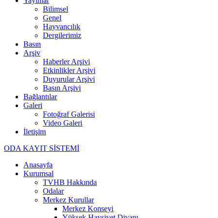
Yayınlar
Bilimsel
Genel
Hayvancılık
Dergilerimiz
Basın
Arşiv
Haberler Arşivi
Etkinlikler Arşivi
Duyurular Arşivi
Basın Arşivi
Bağlantılar
Galeri
Fotoğraf Galerisi
Video Galeri
İletişim
ODA KAYIT SİSTEMİ
Anasayfa
Kurumsal
TVHB Hakkında
Odalar
Merkez Kurullar
Merkez Konseyi
Yüksek Haysiyet Divanı