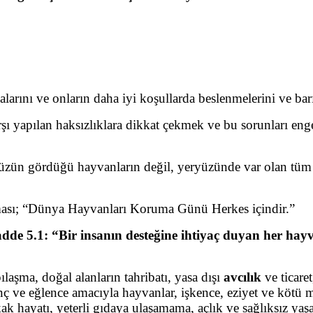
arını ve onların daha iyi koşullarda beslenmelerini ve bar
yapılan haksızlıklara dikkat çekmek ve bu sorunları enge
n gördüğü hayvanların değil, yeryüzünde var olan tüm h
sı; “Dünya Hayvanları Koruma Günü Herkes içindir.”
 5.1: “Bir insanın desteğine ihtiyaç duyan her hay
laşma, doğal alanların tahribatı, yasa dışı
avcılık
ve ticaret
nç ve eğlence amacıyla hayvanlar, işkence, eziyet ve kötü
ak hayatı, yeterli gıdaya ulaşamama, açlık ve sağlıksız yaş