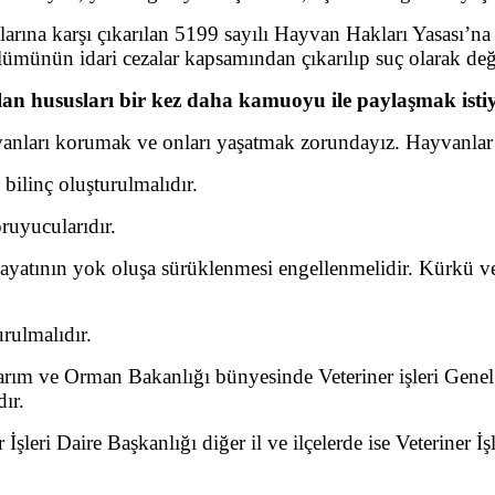
larına karşı çıkarılan 5199 sayılı Hayvan Hakları Yasası’na
lümünün idari cezalar kapsamından çıkarılıp suç olarak değe
alan hususları bir kez daha kamuoyu ile paylaşmak isti
vanları korumak ve onları yaşatmak zorundayız. Hayvanlar d
ilinç oluşturulmalıdır.
ruyucularıdır.
hayatının yok oluşa sürüklenmesi engellenmelidir. Kürkü ve
rulmalıdır.
in Tarım ve Orman Bakanlığı bünyesinde Veteriner işleri 
ır.
İşleri Daire Başkanlığı diğer il ve ilçelerde ise Veteriner İ