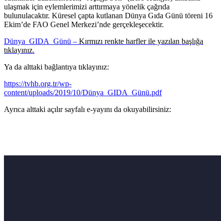
ulaşmak için eylemlerimizi arttırmaya yönelik çağrıda
bulunulacaktır. Küresel çapta kutlanan Dünya Gıda Günü töreni 16
Ekim’de FAO Genel Merkezi’nde gerçekleşecektir.
Dünya_GIDA_Günü –
Kırmızı renkte harfler ile yazılan başlığa
tıklayınız.
Ya da alttaki bağlantıya tıklayınız:
https://tvhb.org.tr/wp-
content/uploads/2019/10/Dünya_GIDA_Günü.pdf
Ayrıca alttaki açılır sayfalı e-yayını da okuyabilirsiniz: