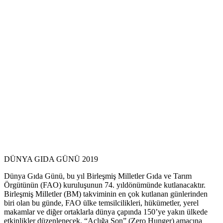
DÜNYA GIDA GÜNÜ 2019
Dünya Gıda Günü, bu yıl Birleşmiş Milletler Gıda ve Tarım
Örgütünün (FAO) kuruluşunun 74. yıldönümünde kutlanacaktır.
Birleşmiş Milletler (BM) takviminin en çok kutlanan günlerinden
biri olan bu günde, FAO ülke temsilcilikleri, hükümetler, yerel
makamlar ve diğer ortaklarla dünya çapında 150’ye yakın ülkede
etkinlikler düzenlenecek, “Açlığa Son” (Zero Hunger) amacına