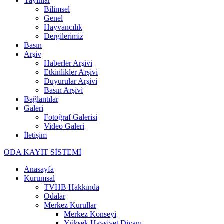
Yayınlar
Bilimsel
Genel
Hayvancılık
Dergilerimiz
Basın
Arşiv
Haberler Arşivi
Etkinlikler Arşivi
Duyurular Arşivi
Basın Arşivi
Bağlantılar
Galeri
Fotoğraf Galerisi
Video Galeri
İletişim
ODA KAYIT SİSTEMİ
Anasayfa
Kurumsal
TVHB Hakkında
Odalar
Merkez Kurullar
Merkez Konseyi
Yüksek Haysiyet Divanı