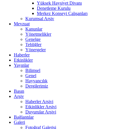
Yüksek Haysiyet Divanı
Denetleme Kurulu
Merkez Konseyi Çalışanları
Kurumsal Arşiv
Mevzuat
Kanunlar
Yönetmelikler
Genelge
Tebliğler
Yönergeler
Haberler
Etkinlikler
Yayınlar
Bilimsel
Genel
Hayvancılık
Dergilerimiz
Basın
Arşiv
Haberler Arşivi
Etkinlikler Arşivi
Duyurular Arşivi
Bağlantılar
Galeri
Fotoğraf Galerisi