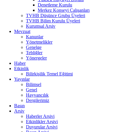
Denetleme Kurulu
Merkez Konseyi Çalışanları
TVHB Düşünce Grubu Üyeleri
TVHB Bilim Kurulu Üyeleri
Kurumsal Arşiv
Mevzuat
Kanunlar
Yönetmelikler
Genelge
Tebliğler
Yönergeler
Haber
Etkinlik
Bilirkişilik Temel Eğitimi
Yayınlar
Bilimsel
Genel
Hayvancılık
Dergilerimiz
Basın
Arşiv
Haberler Arşivi
Etkinlikler Arşivi
Duyurular Arşivi