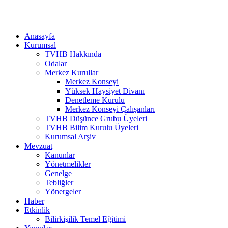
Anasayfa
Kurumsal
TVHB Hakkında
Odalar
Merkez Kurullar
Merkez Konseyi
Yüksek Haysiyet Divanı
Denetleme Kurulu
Merkez Konseyi Çalışanları
TVHB Düşünce Grubu Üyeleri
TVHB Bilim Kurulu Üyeleri
Kurumsal Arşiv
Mevzuat
Kanunlar
Yönetmelikler
Genelge
Tebliğler
Yönergeler
Haber
Etkinlik
Bilirkişilik Temel Eğitimi