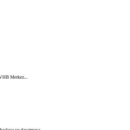
 TVHB Merkez...
 baskıya ve dayatmaya...