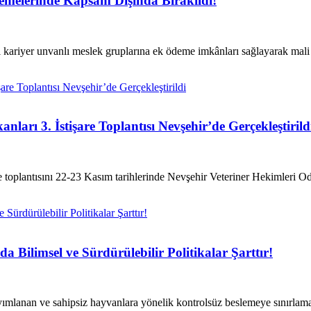
emelerinde Kapsam Dışında Bırakıldı!
riyer unvanlı meslek gruplarına ek ödeme imkânları sağlayarak mali hak
ları 3. İstişare Toplantısı Nevşehir’de Gerçekleştirild
 toplantısını 22-23 Kasım tarihlerinde Nevşehir Veteriner Hekimleri Oda
Bilimsel ve Sürdürülebilir Politikalar Şarttır!
ayımlanan ve sahipsiz hayvanlara yönelik kontrolsüz beslemeye sınırlama