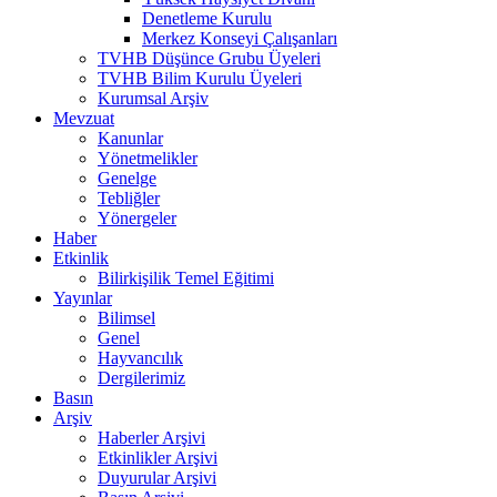
Denetleme Kurulu
Merkez Konseyi Çalışanları
TVHB Düşünce Grubu Üyeleri
TVHB Bilim Kurulu Üyeleri
Kurumsal Arşiv
Mevzuat
Kanunlar
Yönetmelikler
Genelge
Tebliğler
Yönergeler
Haber
Etkinlik
Bilirkişilik Temel Eğitimi
Yayınlar
Bilimsel
Genel
Hayvancılık
Dergilerimiz
Basın
Arşiv
Haberler Arşivi
Etkinlikler Arşivi
Duyurular Arşivi