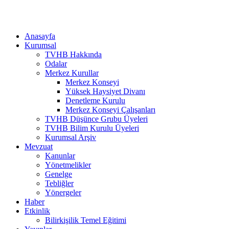
Anasayfa
Kurumsal
TVHB Hakkında
Odalar
Merkez Kurullar
Merkez Konseyi
Yüksek Haysiyet Divanı
Denetleme Kurulu
Merkez Konseyi Çalışanları
TVHB Düşünce Grubu Üyeleri
TVHB Bilim Kurulu Üyeleri
Kurumsal Arşiv
Mevzuat
Kanunlar
Yönetmelikler
Genelge
Tebliğler
Yönergeler
Haber
Etkinlik
Bilirkişilik Temel Eğitimi