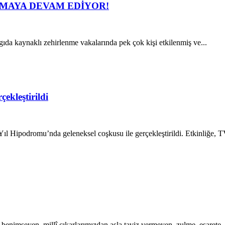
LMAYA DEVAM EDİYOR!
ıda kaynaklı zehirlenme vakalarında pek çok kişi etkilenmiş ve...
ekleştirildi
 Yıl Hipodromu’nda geleneksel coşkusu ile gerçekleştirildi. Etkinliğe,
benimseyen, millî çıkarlarımızdan asla taviz vermeyen, zulme, esarete,