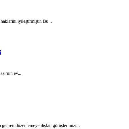
larını iyileştirmiştir. Bu...
i
sı’nın ev...
 getiren düzenlemeye ilişkin görüşlerimizi...