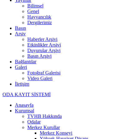
Yayınlar
Bilimsel
Genel
Hayvancılık
Dergilerimiz
Basın
Arşiv
Haberler Arşivi
Etkinlikler Arşivi
Duyurular Arşivi
Basın Arşivi
Bağlantılar
Galeri
Fotoğraf Galerisi
Video Galeri
İletişim
ODA KAYIT SİSTEMİ
Anasayfa
Kurumsal
TVHB Hakkında
Odalar
Merkez Kurullar
Merkez Konseyi
Yüksek Haysiyet Divanı