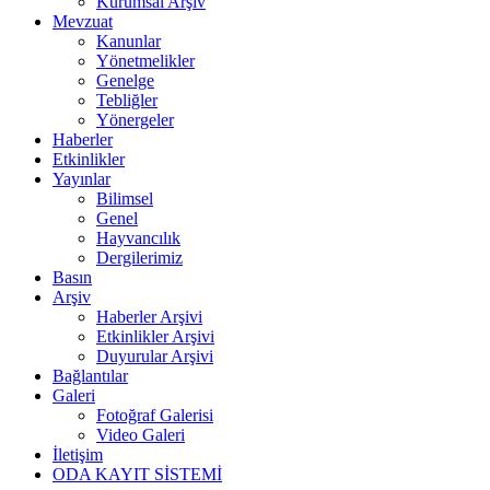
Kurumsal Arşiv
Mevzuat
Kanunlar
Yönetmelikler
Genelge
Tebliğler
Yönergeler
Haberler
Etkinlikler
Yayınlar
Bilimsel
Genel
Hayvancılık
Dergilerimiz
Basın
Arşiv
Haberler Arşivi
Etkinlikler Arşivi
Duyurular Arşivi
Bağlantılar
Galeri
Fotoğraf Galerisi
Video Galeri
İletişim
ODA KAYIT SİSTEMİ