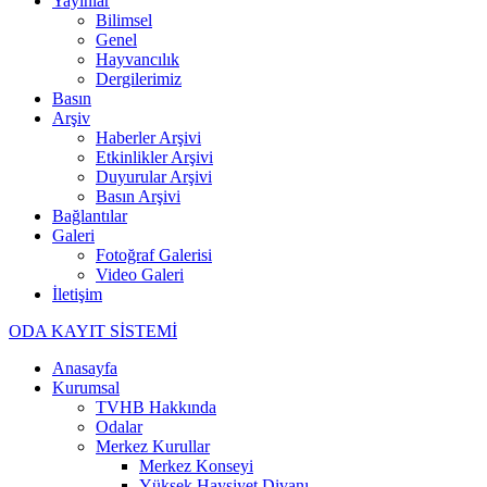
Yayınlar
Bilimsel
Genel
Hayvancılık
Dergilerimiz
Basın
Arşiv
Haberler Arşivi
Etkinlikler Arşivi
Duyurular Arşivi
Basın Arşivi
Bağlantılar
Galeri
Fotoğraf Galerisi
Video Galeri
İletişim
ODA KAYIT SİSTEMİ
Anasayfa
Kurumsal
TVHB Hakkında
Odalar
Merkez Kurullar
Merkez Konseyi
Yüksek Haysiyet Divanı