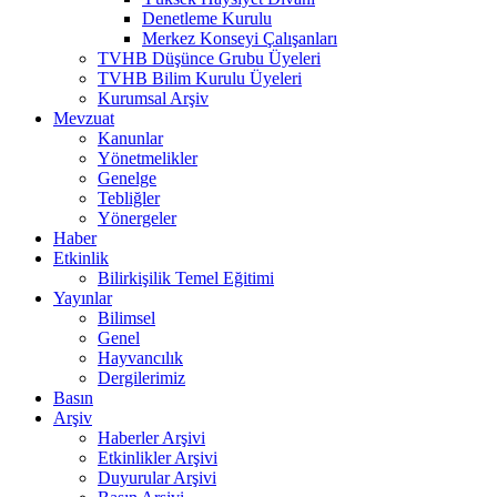
Denetleme Kurulu
Merkez Konseyi Çalışanları
TVHB Düşünce Grubu Üyeleri
TVHB Bilim Kurulu Üyeleri
Kurumsal Arşiv
Mevzuat
Kanunlar
Yönetmelikler
Genelge
Tebliğler
Yönergeler
Haber
Etkinlik
Bilirkişilik Temel Eğitimi
Yayınlar
Bilimsel
Genel
Hayvancılık
Dergilerimiz
Basın
Arşiv
Haberler Arşivi
Etkinlikler Arşivi
Duyurular Arşivi