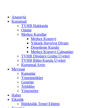
Anasayfa
Kurumsal
TVHB Hakkında
Odalar
Merkez Kurullar
Merkez Konseyi
Yüksek Haysiyet Divanı
Denetleme Kurulu
Merkez Konseyi Çalışanları
TVHB Düşünce Grubu Üyeleri
TVHB Bilim Kurulu Üyeleri
Kurumsal Arşiv
Mevzuat
Kanunlar
Yönetmelikler
Genelge
Tebliğler
Yönergeler
Haber
Etkinlik
Bilirkişilik Temel Eğitimi