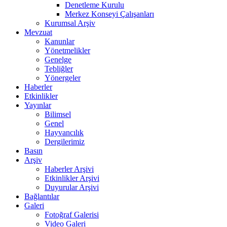
Denetleme Kurulu
Merkez Konseyi Çalışanları
Kurumsal Arşiv
Mevzuat
Kanunlar
Yönetmelikler
Genelge
Tebliğler
Yönergeler
Haberler
Etkinlikler
Yayınlar
Bilimsel
Genel
Hayvancılık
Dergilerimiz
Basın
Arşiv
Haberler Arşivi
Etkinlikler Arşivi
Duyurular Arşivi
Bağlantılar
Galeri
Fotoğraf Galerisi
Video Galeri