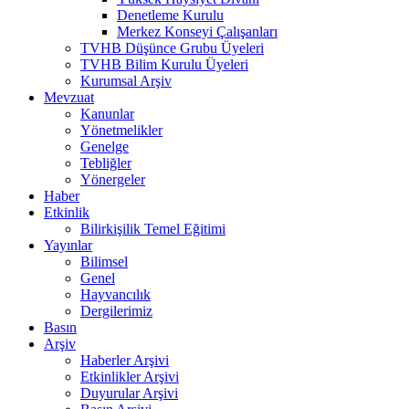
Denetleme Kurulu
Merkez Konseyi Çalışanları
TVHB Düşünce Grubu Üyeleri
TVHB Bilim Kurulu Üyeleri
Kurumsal Arşiv
Mevzuat
Kanunlar
Yönetmelikler
Genelge
Tebliğler
Yönergeler
Haber
Etkinlik
Bilirkişilik Temel Eğitimi
Yayınlar
Bilimsel
Genel
Hayvancılık
Dergilerimiz
Basın
Arşiv
Haberler Arşivi
Etkinlikler Arşivi
Duyurular Arşivi