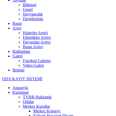
Yayınlar
Bilimsel
Genel
Hayvancılık
Dergilerimiz
Basın
Arşiv
Haberler Arşivi
Etkinlikler Arşivi
Duyurular Arşivi
Basın Arşivi
Bağlantılar
Galeri
Fotoğraf Galerisi
Video Galeri
İletişim
ODA KAYIT SİSTEMİ
Anasayfa
Kurumsal
TVHB Hakkında
Odalar
Merkez Kurullar
Merkez Konseyi
Yüksek Haysiyet Divanı