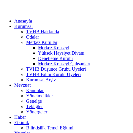
Anasayfa
Kurumsal
TVHB Hakkında
Odalar
Merkez Kurullar
Merkez Konseyi
Yüksek Haysiyet Divanı
Denetleme Kurulu
Merkez Konseyi Çalışanları
TVHB Düşünce Grubu Üyeleri
TVHB Bilim Kurulu Üyeleri
Kurumsal Arşiv
Mevzuat
Kanunlar
Yönetmelikler
Genelge
Tebliğler
Yönergeler
Haber
Etkinlik
Bilirkişilik Temel Eğitimi