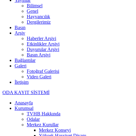
Yayınlar
Bilimsel
Genel
Hayvancılık
Dergilerimiz
Basın
Arşiv
Haberler Arşivi
Etkinlikler Arşivi
Duyurular Arşivi
Basın Arşivi
Bağlantılar
Galeri
Fotoğraf Galerisi
Video Galeri
İletişim
ODA KAYIT SİSTEMİ
Anasayfa
Kurumsal
TVHB Hakkında
Odalar
Merkez Kurullar
Merkez Konseyi
Yüksek Haysiyet Divanı