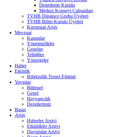
Denetleme Kurulu
Merkez Konseyi Çalışanları
TVHB Düşünce Grubu Üyeleri
TVHB Bilim Kurulu Üyeleri
Kurumsal Arşiv
Mevzuat
Kanunlar
Yönetmelikler
Genelge
Tebliğler
Yönergeler
Haber
Etkinlik
Bilirkişilik Temel Eğitimi
Yayınlar
Bilimsel
Genel
Hayvancılık
Dergilerimiz
Basın
Arşiv
Haberler Arşivi
Etkinlikler Arşivi
Duyurular Arşivi