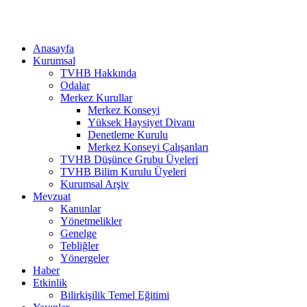
Anasayfa
Kurumsal
TVHB Hakkında
Odalar
Merkez Kurullar
Merkez Konseyi
Yüksek Haysiyet Divanı
Denetleme Kurulu
Merkez Konseyi Çalışanları
TVHB Düşünce Grubu Üyeleri
TVHB Bilim Kurulu Üyeleri
Kurumsal Arşiv
Mevzuat
Kanunlar
Yönetmelikler
Genelge
Tebliğler
Yönergeler
Haber
Etkinlik
Bilirkişilik Temel Eğitimi