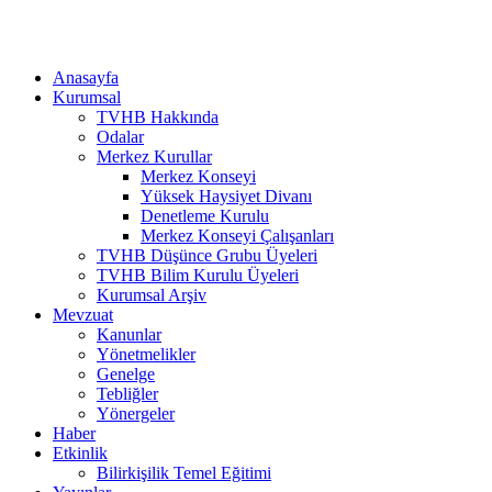
Anasayfa
Kurumsal
TVHB Hakkında
Odalar
Merkez Kurullar
Merkez Konseyi
Yüksek Haysiyet Divanı
Denetleme Kurulu
Merkez Konseyi Çalışanları
TVHB Düşünce Grubu Üyeleri
TVHB Bilim Kurulu Üyeleri
Kurumsal Arşiv
Mevzuat
Kanunlar
Yönetmelikler
Genelge
Tebliğler
Yönergeler
Haber
Etkinlik
Bilirkişilik Temel Eğitimi