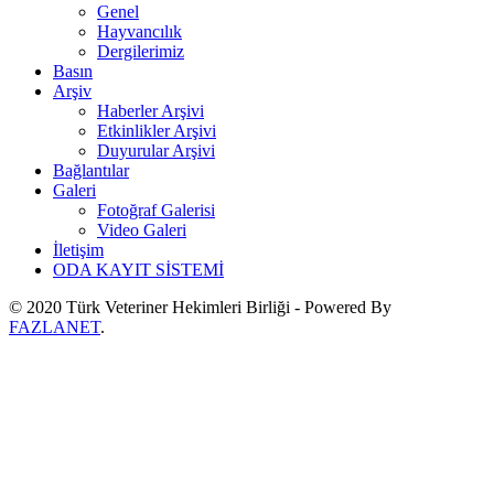
Genel
Hayvancılık
Dergilerimiz
Basın
Arşiv
Haberler Arşivi
Etkinlikler Arşivi
Duyurular Arşivi
Bağlantılar
Galeri
Fotoğraf Galerisi
Video Galeri
İletişim
ODA KAYIT SİSTEMİ
© 2020 Türk Veteriner Hekimleri Birliği - Powered By
FAZLANET
.