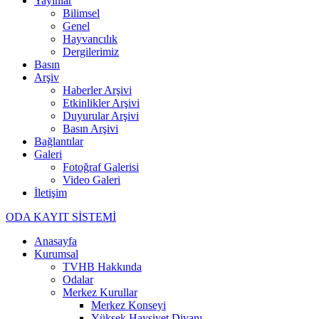
Yayınlar
Bilimsel
Genel
Hayvancılık
Dergilerimiz
Basın
Arşiv
Haberler Arşivi
Etkinlikler Arşivi
Duyurular Arşivi
Basın Arşivi
Bağlantılar
Galeri
Fotoğraf Galerisi
Video Galeri
İletişim
ODA KAYIT SİSTEMİ
Anasayfa
Kurumsal
TVHB Hakkında
Odalar
Merkez Kurullar
Merkez Konseyi
Yüksek Haysiyet Divanı