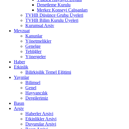
Denetleme Kurulu
Merkez Konseyi Çalışanları
TVHB Düşünce Grubu Üyeleri
TVHB Bilim Kurulu Üyeleri
Kurumsal Arşiv
Mevzuat
Kanunlar
Yönetmelikler
Genelge
Tebliğler
Yönergeler
Haber
Etkinlik
Bilirkişilik Temel Eğitimi
Yayınlar
Bilimsel
Genel
Hayvancılık
Dergilerimiz
Basın
Arşiv
Haberler Arşivi
Etkinlikler Arşivi
Duyurular Arşivi