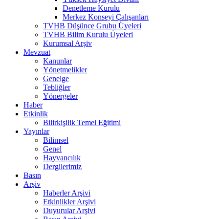
Denetleme Kurulu
Merkez Konseyi Çalışanları
TVHB Düşünce Grubu Üyeleri
TVHB Bilim Kurulu Üyeleri
Kurumsal Arşiv
Mevzuat
Kanunlar
Yönetmelikler
Genelge
Tebliğler
Yönergeler
Haber
Etkinlik
Bilirkişilik Temel Eğitimi
Yayınlar
Bilimsel
Genel
Hayvancılık
Dergilerimiz
Basın
Arşiv
Haberler Arşivi
Etkinlikler Arşivi
Duyurular Arşivi