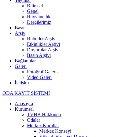
Yayınlar
Bilimsel
Genel
Hayvancılık
Dergilerimiz
Basın
Arşiv
Haberler Arşivi
Etkinlikler Arşivi
Duyurular Arşivi
Basın Arşivi
Bağlantılar
Galeri
Fotoğraf Galerisi
Video Galeri
İletişim
ODA KAYIT SİSTEMİ
Anasayfa
Kurumsal
TVHB Hakkında
Odalar
Merkez Kurullar
Merkez Konseyi
Yüksek Haysiyet Divanı