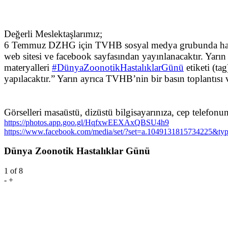
Değerli Meslektaşlarımız;
6 Temmuz DZHG için TVHB sosyal medya grubunda hazırla
web sitesi ve facebook sayfasından yayınlanacaktır. Yarın 
materyalleri
#DünyaZoonotikHastalıklarGünü
etiketi (ta
yapılacaktır.” Yarın ayrıca TVHB’nin bir basın toplantısı v
Görselleri masaüstü, dizüstü bilgisayarınıza, cep telefonu
https://photos.app.goo.gl/HqfxwEEXAxQBSU4h9
https://www.facebook.com/media/set/?set=a.1049131815734225&ty
Dünya Zoonotik Hastalıklar Günü
1
of 8
-
+