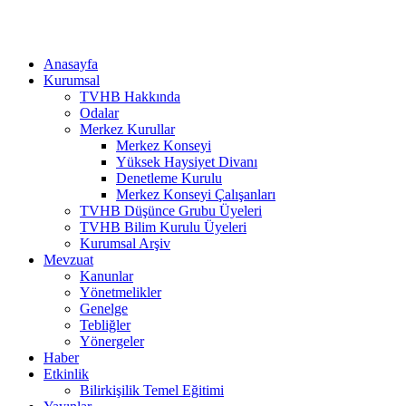
Anasayfa
Kurumsal
TVHB Hakkında
Odalar
Merkez Kurullar
Merkez Konseyi
Yüksek Haysiyet Divanı
Denetleme Kurulu
Merkez Konseyi Çalışanları
TVHB Düşünce Grubu Üyeleri
TVHB Bilim Kurulu Üyeleri
Kurumsal Arşiv
Mevzuat
Kanunlar
Yönetmelikler
Genelge
Tebliğler
Yönergeler
Haber
Etkinlik
Bilirkişilik Temel Eğitimi