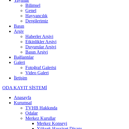
Yayınlar
Bilimsel
Genel
Hayvancılık
Dergilerimiz
Basın
Arşiv
Haberler Arşivi
Etkinlikler Arşivi
Duyurular Arşivi
Basın Arşivi
Bağlantılar
Galeri
Fotoğraf Galerisi
Video Galeri
İletişim
ODA KAYIT SİSTEMİ
Anasayfa
Kurumsal
TVHB Hakkında
Odalar
Merkez Kurullar
Merkez Konseyi
Yüksek Haysiyet Divanı