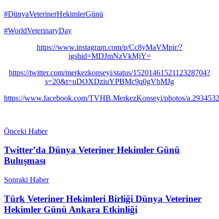
#DünyaVeterinerHekimlerGünü
#WorldVeterinaryDay
https://www.instagram.com/p/Cc8yMaVMpir/?
igshid=MDJmNzVkMjY=
https://twitter.com/merkezkonseyi/status/1520146152112328704?
s=20&t=uDOXDziuYPBMc9q0gVbMJg
https://www.facebook.com/TVHB.MerkezKonseyi/photos/a.29345
Önceki Haber
Twitter’da Dünya Veteriner Hekimler Günü
Buluşması
Sonraki Haber
Türk Veteriner Hekimleri Birliği Dünya Veteriner
Hekimler Günü Ankara Etkinliği