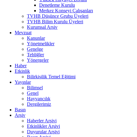
Denetleme Kurulu
Merkez Konseyi Çalışanları
TVHB Düşünce Grubu Üyeleri
TVHB Bilim Kurulu Üyeleri
Kurumsal Arşiv
Mevzuat
Kanunlar
Yönetmelikler
Genelge
Tebliğler
Yönergeler
Haber
Etkinlik
Bilirkişilik Temel Eğitimi
Yayınlar
Bilimsel
Genel
Hayvancılık
Dergilerimiz
Basın
Arşiv
Haberler Arşivi
Etkinlikler Arşivi
Duyurular Arşivi