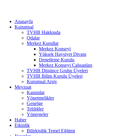
Anasayfa
Kurumsal
TVHB Hakkında
Odalar
Merkez Kurullar
Merkez Konseyi
Yüksek Haysiyet Divanı
Denetleme Kurulu
Merkez Konseyi Çalışanları
TVHB Düşünce Grubu Üyeleri
TVHB Bilim Kurulu Üyeleri
Kurumsal Arşiv
Mevzuat
Kanunlar
Yönetmelikler
Genelge
Tebliğler
Yönergeler
Haber
Etkinlik
Bilirkişilik Temel Eğitimi