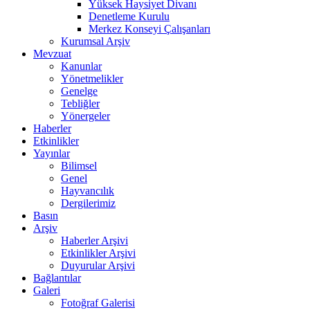
Yüksek Haysiyet Divanı
Denetleme Kurulu
Merkez Konseyi Çalışanları
Kurumsal Arşiv
Mevzuat
Kanunlar
Yönetmelikler
Genelge
Tebliğler
Yönergeler
Haberler
Etkinlikler
Yayınlar
Bilimsel
Genel
Hayvancılık
Dergilerimiz
Basın
Arşiv
Haberler Arşivi
Etkinlikler Arşivi
Duyurular Arşivi
Bağlantılar
Galeri
Fotoğraf Galerisi