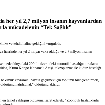
a her yıl 2,7 milyon insanın hayvanlardan
larla mücadelenin “Tek Sağlık”
like ve tehdit haline geldiğini vurguladı.
ya üzerinde her yıl 2 milyar vaka olduğu ve 2,7 milyon insanın
“Ülkemizde dünyadaki 200’ün üzerindeki zoonotik hastalığın ortalama
erküloz, Kırım Kongo Kanamalı Ateşi, tokzoplazma ile kuduz hastalığı
ekimlik kavramını hayata geçirmek için toplumu bilinçlendirmek,
k olduğunu hatırlatmak” olduğunu aktardı.
nın en temel yaklaşım olduğuna işaret ederek, “Zoonotik hastalıklarla
e bulundu.