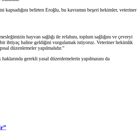
erini kapsadığını belirten Eroğlu, bu kavramın beşeri hekimler, veteriner
sleğimizin hayvan sağlığı ile refahını, toplum sağlığını ve çevreyi
ir ihtiyaç haline geldiğini vurgulamak istiyoruz. Veteriner hekimlik
apısal düzenlemeler yapılmalıdır.”
k haklarında gerekli yasal düzenlemelerin yapılmasını da
ir”