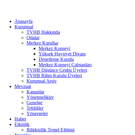
Anasayfa
Kurumsal
TVHB Hakkında
Odalar
Merkez Kurullar
Merkez Konseyi
Yüksek Haysiyet Divanı
Denetleme Kurulu
Merkez Konseyi Çalışanları
TVHB Düşünce Grubu Üyeleri
TVHB Bilim Kurulu Üyeleri
Kurumsal Arşiv
Mevzuat
Kanunlar
Yönetmelikler
Genelge
Tebliğler
Yönergeler
Haber
Etkinlik
Bilirkişilik Temel Eğitimi