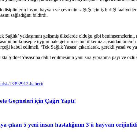
 disiplinlerin insan, hayvan ve çevrenin sağlığı için iş birliği faaliyetl
sını sağladığını bildirdi.
Sağlık’ yaklaşımını gelişmiş ülkelerde olduğu gibi benimsemelerini, me
asının bu konsepte uygun hale getirilmesinin ülkemiz açısından önemli b
rçeği kabul edilmeli, ‘Tek Sağlık Yasası’ çıkarılarak, gerekli yasal ve y
ıkta Şiddet Yasası’na dahil edilmesinin yanı sıra yıpranma payı ve özlü
arisi-13392912-haberi/
te Geçmeleri için Çağrı Yaptı!
 çıkan 5 yeni insan hastalığının 3'ü hayvan orijinlid