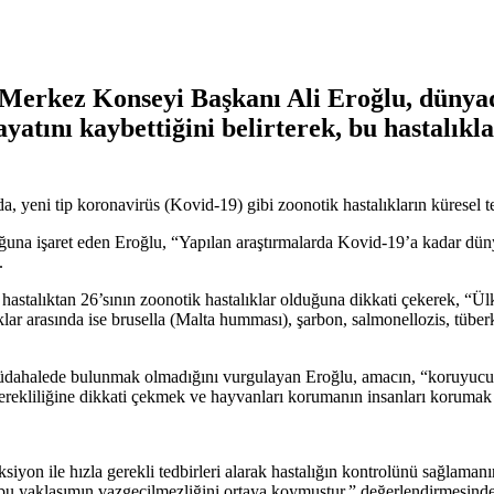
Merkez Konseyi Başkanı Ali Eroğlu, dünyad
ayatını kaybettiğini belirterek, bu hastalık
eni tip koronavirüs (Kovid-19) gibi zoonotik hastalıkların küresel teh
uğuna işaret eden Eroğlu, “Yapılan araştırmalarda Kovid-19’a kadar dün
.
0 hastalıktan 26’sının zoonotik hastalıklar olduğuna dikkati çekerek, 
klar arasında ise brusella (Malta humması), şarbon, salmonellozis, tüb
dahalede bulunmak olmadığını vurgulayan Eroğlu, amacın, “koruyucu h
n gerekliliğine dikkati çekmek ve hayvanları korumanın insanları koruma
ksiyon ile hızla gerekli tedbirleri alarak hastalığın kontrolünü sağlama
u yaklaşımın vazgeçilmezliğini ortaya koymuştur.” değerlendirmesind