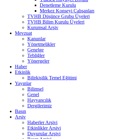
Denetleme Kurulu
Merkez Konseyi Çalışanları
TVHB Düşünce Grubu Üyeleri
TVHB Bilim Kurulu Üyeleri
Kurumsal Arşiv
Mevzuat
Kanunlar
Yönetmelikler
Genelge
Tebliğler
Yönergeler
Haber
Etkinlik
Bilirkişilik Temel Eğitimi
Yayınlar
Bilimsel
Genel
Hayvancılık
Dergilerimiz
Basın
Arşiv
Haberler Arşivi
Etkinlikler Arşivi
Duyurular Arşivi