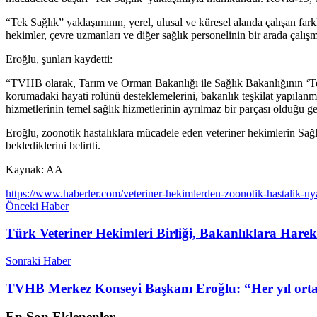
“Tek Sağlık” yaklaşımının, yerel, ulusal ve küresel alanda çalışan farklı
hekimler, çevre uzmanları ve diğer sağlık personelinin bir arada çalışma
Eroğlu, şunları kaydetti:
“TVHB olarak, Tarım ve Orman Bakanlığı ile Sağlık Bakanlığının ‘Tek 
korumadaki hayati rolünü desteklemelerini, bakanlık teşkilat yapılanm
hizmetlerinin temel sağlık hizmetlerinin ayrılmaz bir parçası olduğu ge
Eroğlu, zoonotik hastalıklara mücadele eden veteriner hekimlerin Sağl
beklediklerini belirtti.
Kaynak: AA
https://www.haberler.com/veteriner-hekimlerden-zoonotik-hastalik-uy
Önceki Haber
Türk Veteriner Hekimleri Birliği, Bakanlıklara Hareke
Sonraki Haber
TVHB Merkez Konseyi Başkanı Eroğlu: “Her yıl ortaya
En Son Eklenenler