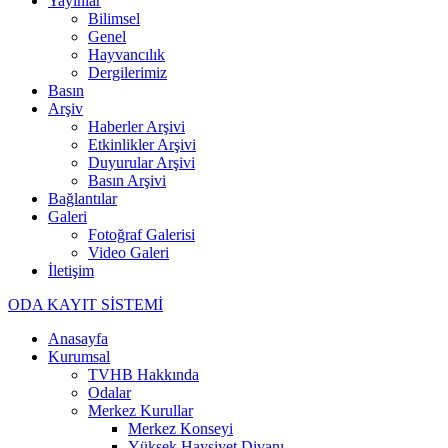
Yayınlar
Bilimsel
Genel
Hayvancılık
Dergilerimiz
Basın
Arşiv
Haberler Arşivi
Etkinlikler Arşivi
Duyurular Arşivi
Basın Arşivi
Bağlantılar
Galeri
Fotoğraf Galerisi
Video Galeri
İletişim
ODA KAYIT SİSTEMİ
Anasayfa
Kurumsal
TVHB Hakkında
Odalar
Merkez Kurullar
Merkez Konseyi
Yüksek Haysiyet Divanı