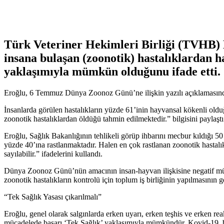
Türk Veteriner Hekimleri Birliği (TVHB) 
insana bulaşan (zoonotik) hastalıklardan h
yaklaşımıyla mümkün olduğunu ifade etti.
Eroğlu, 6 Temmuz Dünya Zoonoz Günü’ne ilişkin yazılı açıklamasında, y
İnsanlarda görülen hastalıkların yüzde 61’inin hayvansal kökenli old
zoonotik hastalıklardan öldüğü tahmin edilmektedir.” bilgisini paylaştı
Eroğlu, Sağlık Bakanlığının tehlikeli görüp ihbarını mecbur kıldığı 5
yüzde 40’ına rastlanmaktadır. Halen en çok rastlanan zoonotik hastalı
sayılabilir.” ifadelerini kullandı.
Dünya Zoonoz Günü’nün amacının insan-hayvan ilişkisine negatif mü
zoonotik hastalıkların kontrolü için toplum iş birliğinin yapılmasını
“Tek Sağlık Yasası çıkarılmalı”
Eroğlu, genel olarak salgınlarda erken uyarı, erken teşhis ve erken rea
mücadelede başarı ‘Tek Sağlık’ yaklaşımıyla mümkündür. Kovid-19, b