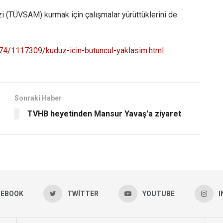
zi (TÜVSAM) kurmak için çalışmalar yürüttüklerini de
4/1117309/kuduz-icin-butuncul-yaklasim.html
Sonraki Haber
TVHB heyetinden Mansur Yavaş'a ziyaret
CEBOOK
TWITTER
YOUTUBE