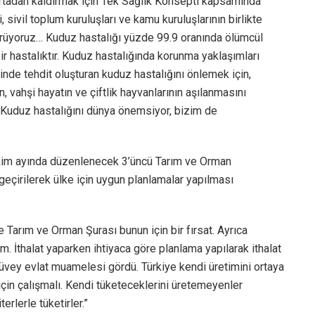
ı ortadan kaldırmak için Tek Sağlık Konsepti kapsamında
, sivil toplum kuruluşları ve kamu kuruluşlarının birlikte
örüyoruz… Kuduz hastalığı yüzde 99.9 oranında ölümcül
r hastalıktır. Kuduz hastalığında korunma yaklaşımları
inde tehdit oluşturan kuduz hastalığını önlemek için,
n, vahşi hayatın ve çiftlik hayvanlarının aşılanmasını
. Kuduz hastalığını dünya önemsiyor, bizim de
kim ayında düzenlenecek 3’üncü Tarım ve Orman
 geçirilerek ülke için uygun planlamalar yapılması
 Tarım ve Orman Şurası bunun için bir fırsat. Ayrıca
zım. İthalat yaparken ihtiyaca göre planlama yapılarak ithalat
 üvey evlat muamelesi gördü. Türkiye kendi üretimini ortaya
çin çalışmalı. Kendi tüketeceklerini üretemeyenler
terlerle tüketirler.”