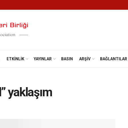
R
ETKINLIK
YAYINLAR
BASIN
ARŞIV
BAĞLANTILAR
l” yaklaşım