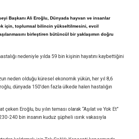
nseyi Başkanı Ali Eroğlu, Dünyada hayvan ve insanlar
 için, toplumsal bilincin yükseltilmesini, evcil
 aşılanmasını birleştiren bütüncül bir yaklaşımın doğru
alığı nedeniyle yılda 59 bin kişinin hayatını kaybettiğini
zun neden olduğu küresel ekonomik yükün, her yıl 8,6
Eroğlu, dünyada 150’den fazla ülkede halen hastalığın
 çeken Eroğlu, bu yılın teması olarak “Aşılat ve Yok Et”
ık 230-240 bin insanın kuduz şüpheli ısırık vakasıyla