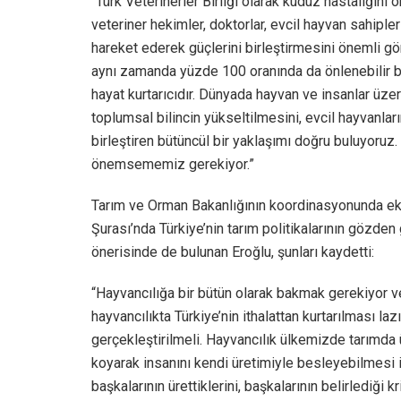
“Türk Veterinerler Birliği olarak kuduz hastalığın
veteriner hekimler, doktorlar, evcil hayvan sahipleri
hareket ederek güçlerini birleştirmesini önemli g
aynı zamanda yüzde 100 oranında da önlenebilir bi
hayat kurtarıcıdır. Dünyada hayvan ve insanlar üzer
toplumsal bilincin yükseltilmesini, evcil hayvanları
birleştiren bütüncül bir yaklaşımı doğru buluyoruz
önemsememiz gerekiyor.”
Tarım ve Orman Bakanlığının koordinasyonunda e
Şurası’nda Türkiye’nin tarım politikalarının gözden
önerisinde de bulunan Eroğlu, şunları kaydetti:
“Hayvancılığa bir bütün olarak bakmak gerekiyor ve
hayvancılıkta Türkiye’nin ithalattan kurtarılması la
gerçekleştirilmeli. Hayvancılık ülkemizde tarımda
koyarak insanını kendi üretimiyle besleyebilmesi i
başkalarının ürettiklerini, başkalarının belirlediği kri