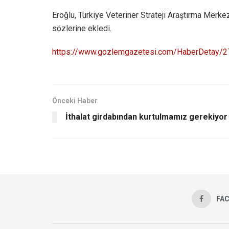
Eroğlu, Türkiye Veteriner Strateji Araştırma Merke
sözlerine ekledi.
https://www.gozlemgazetesi.com/HaberDetay/27
Önceki Haber
İthalat girdabından kurtulmamız gerekiyor
FA