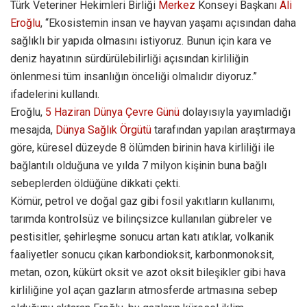
Türk Veteriner Hekimleri Birliği
Merkez
Konseyi Başkanı
Ali
Eroğlu
, “Ekosistemin insan ve hayvan yaşamı açısından daha
sağlıklı bir yapıda olmasını istiyoruz. Bunun için kara ve
deniz hayatının sürdürülebilirliği açısından kirliliğin
önlenmesi tüm insanlığın önceliği olmalıdır diyoruz.”
ifadelerini kullandı.
Eroğlu,
5 Haziran Dünya Çevre Günü
dolayısıyla yayımladığı
mesajda,
Dünya Sağlık Örgütü
tarafından yapılan araştırmaya
göre, küresel düzeyde 8 ölümden birinin hava kirliliği ile
bağlantılı olduğuna ve yılda 7 milyon kişinin buna bağlı
sebeplerden öldüğüne dikkati çekti.
Kömür, petrol ve doğal gaz gibi fosil yakıtların kullanımı,
tarımda kontrolsüz ve bilinçsizce kullanılan gübreler ve
pestisitler, şehirleşme sonucu artan katı atıklar, volkanik
faaliyetler sonucu çıkan karbondioksit, karbonmonoksit,
metan, ozon, kükürt oksit ve azot oksit bileşikler gibi hava
kirliliğine yol açan gazların atmosferde artmasına sebep