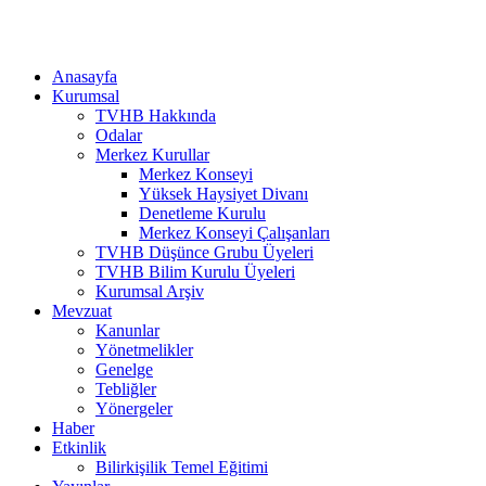
Anasayfa
Kurumsal
TVHB Hakkında
Odalar
Merkez Kurullar
Merkez Konseyi
Yüksek Haysiyet Divanı
Denetleme Kurulu
Merkez Konseyi Çalışanları
TVHB Düşünce Grubu Üyeleri
TVHB Bilim Kurulu Üyeleri
Kurumsal Arşiv
Mevzuat
Kanunlar
Yönetmelikler
Genelge
Tebliğler
Yönergeler
Haber
Etkinlik
Bilirkişilik Temel Eğitimi