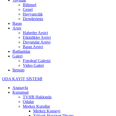
Yayınlar
Bilimsel
Genel
Hayvancılık
Dergilerimiz
Basın
Arşiv
Haberler Arşivi
Etkinlikler Arşivi
Duyurular Arşivi
Basın Arşivi
Bağlantılar
Galeri
Fotoğraf Galerisi
Video Galeri
İletişim
ODA KAYIT SİSTEMİ
Anasayfa
Kurumsal
TVHB Hakkında
Odalar
Merkez Kurullar
Merkez Konseyi
Yüksek Haysiyet Divanı