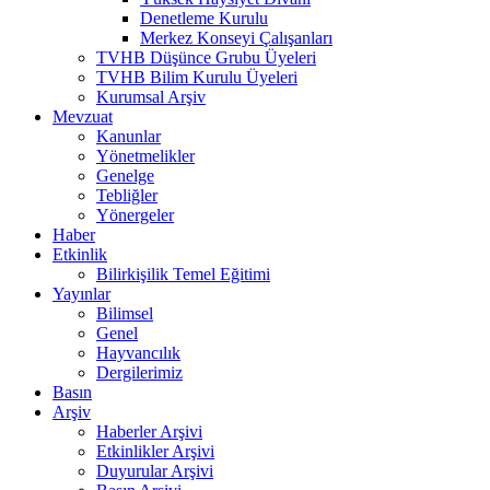
Denetleme Kurulu
Merkez Konseyi Çalışanları
TVHB Düşünce Grubu Üyeleri
TVHB Bilim Kurulu Üyeleri
Kurumsal Arşiv
Mevzuat
Kanunlar
Yönetmelikler
Genelge
Tebliğler
Yönergeler
Haber
Etkinlik
Bilirkişilik Temel Eğitimi
Yayınlar
Bilimsel
Genel
Hayvancılık
Dergilerimiz
Basın
Arşiv
Haberler Arşivi
Etkinlikler Arşivi
Duyurular Arşivi