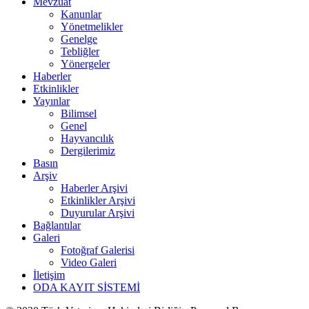
Mevzuat
Kanunlar
Yönetmelikler
Genelge
Tebliğler
Yönergeler
Haberler
Etkinlikler
Yayınlar
Bilimsel
Genel
Hayvancılık
Dergilerimiz
Basın
Arşiv
Haberler Arşivi
Etkinlikler Arşivi
Duyurular Arşivi
Bağlantılar
Galeri
Fotoğraf Galerisi
Video Galeri
İletişim
ODA KAYIT SİSTEMİ