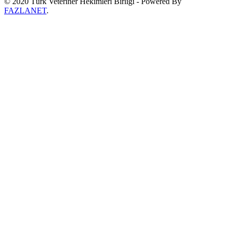
© 2020 Türk Veteriner Hekimleri Birliği - Powered By
FAZLANET
.