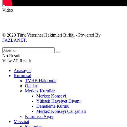
Video
© 2020 Türk Veteriner Hekimleri Birliği - Powered By
FAZLANET
.
No Result
View All Result
Anasayfa
Kurumsal
TVHB Hakkında
Odalar
Merkez Kurullar
Merkez Konseyi
Yüksek Haysiyet Divanı
Denetleme Kurulu
Merkez Konseyi Çalışanları
Kurumsal Arşiv
Mevzuat
Kanunlar