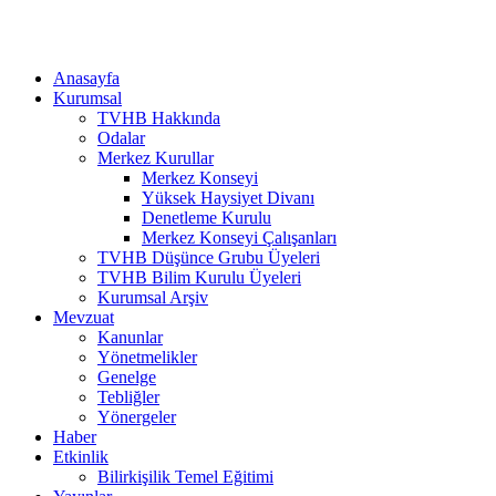
Anasayfa
Kurumsal
TVHB Hakkında
Odalar
Merkez Kurullar
Merkez Konseyi
Yüksek Haysiyet Divanı
Denetleme Kurulu
Merkez Konseyi Çalışanları
TVHB Düşünce Grubu Üyeleri
TVHB Bilim Kurulu Üyeleri
Kurumsal Arşiv
Mevzuat
Kanunlar
Yönetmelikler
Genelge
Tebliğler
Yönergeler
Haber
Etkinlik
Bilirkişilik Temel Eğitimi