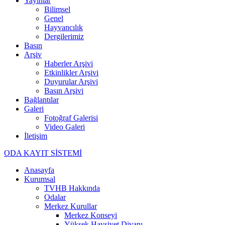
Yayınlar
Bilimsel
Genel
Hayvancılık
Dergilerimiz
Basın
Arşiv
Haberler Arşivi
Etkinlikler Arşivi
Duyurular Arşivi
Basın Arşivi
Bağlantılar
Galeri
Fotoğraf Galerisi
Video Galeri
İletişim
ODA KAYIT SİSTEMİ
Anasayfa
Kurumsal
TVHB Hakkında
Odalar
Merkez Kurullar
Merkez Konseyi
Yüksek Haysiyet Divanı