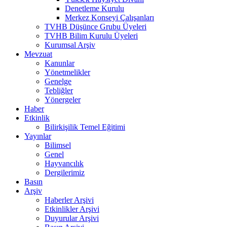
Denetleme Kurulu
Merkez Konseyi Çalışanları
TVHB Düşünce Grubu Üyeleri
TVHB Bilim Kurulu Üyeleri
Kurumsal Arşiv
Mevzuat
Kanunlar
Yönetmelikler
Genelge
Tebliğler
Yönergeler
Haber
Etkinlik
Bilirkişilik Temel Eğitimi
Yayınlar
Bilimsel
Genel
Hayvancılık
Dergilerimiz
Basın
Arşiv
Haberler Arşivi
Etkinlikler Arşivi
Duyurular Arşivi